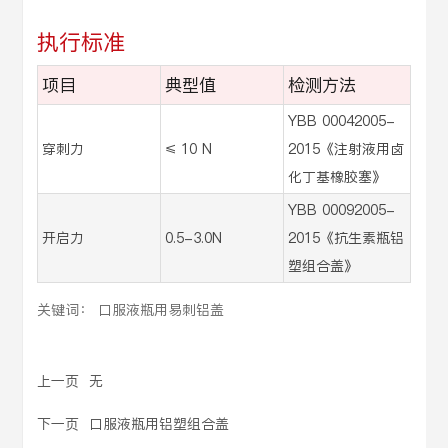
执行标准
项目
典型值
检测方法
YBB 00042005-
穿刺力
≤ 10 N
2015《注射液用卤
化丁基橡胶塞》
YBB 00092005-
开启力
0.5-3.0N
2015《抗生素瓶铝
塑组合盖》
关键词： 口服液瓶用易刺铝盖
上一页
无
下一页
口服液瓶用铝塑组合盖