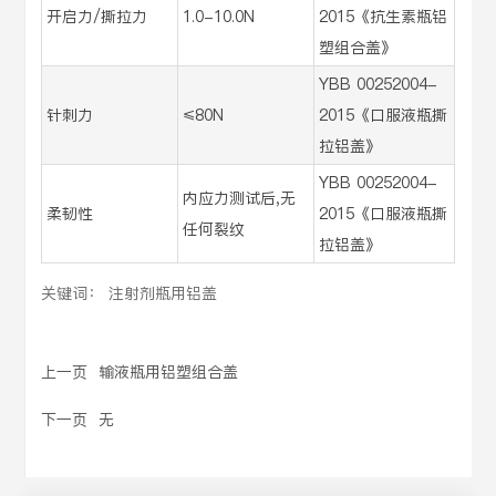
开启力/撕拉力
1.0-10.0N
2015《抗生素瓶铝
塑组合盖》
YBB 00252004-
针刺力
≤80N
2015《口服液瓶撕
拉铝盖》
YBB 00252004-
内应力测试后,无
柔韧性
2015《口服液瓶撕
任何裂纹
拉铝盖》
关键词： 注射剂瓶用铝盖
上一页
输液瓶用铝塑组合盖
下一页
无